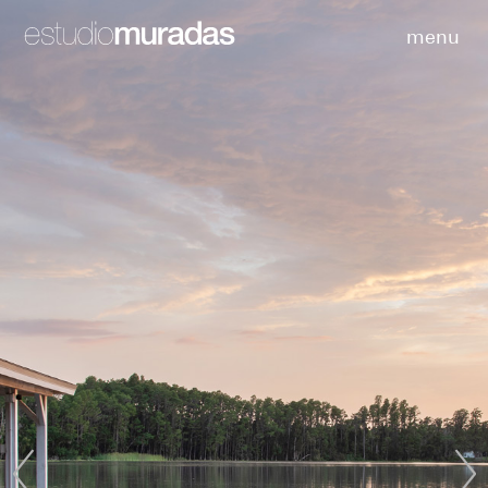
menu
<
>